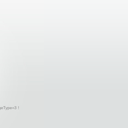
geType=3！