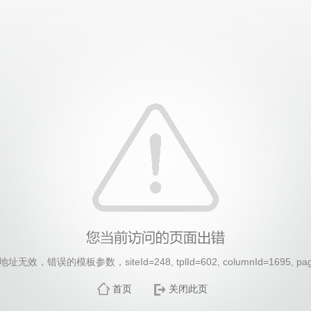
效，错误的模板参数，siteId=248, tplId=602, columnId=1695, pa
首页
关闭此页