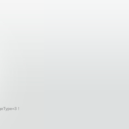
geType=3！