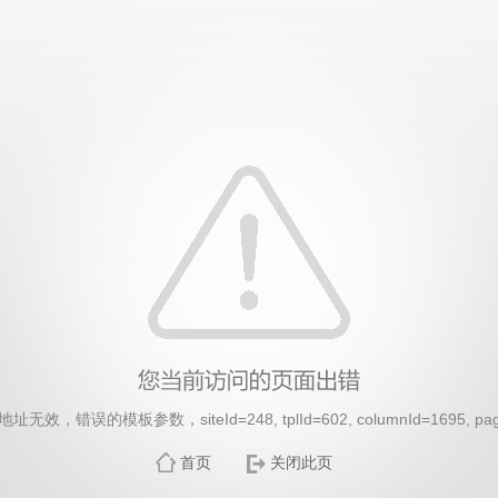
效，错误的模板参数，siteId=248, tplId=602, columnId=1695, pa
首页
关闭此页