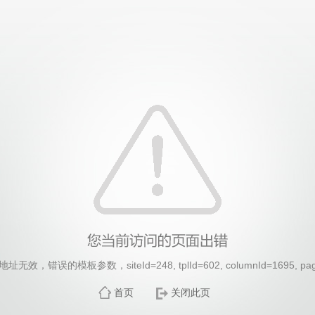
效，错误的模板参数，siteId=248, tplId=602, columnId=1695, pa
首页
关闭此页