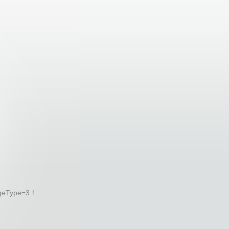
geType=3！