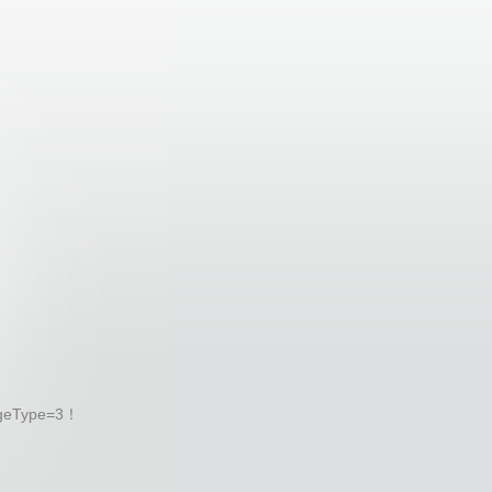
geType=3！