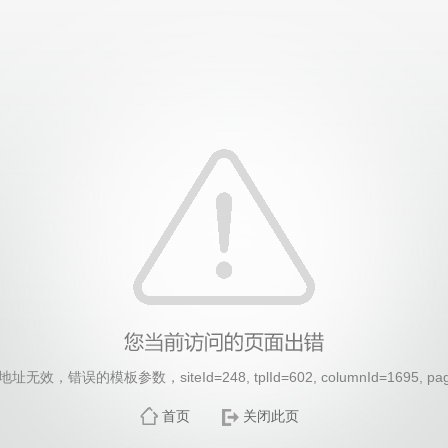
效，错误的模板参数，siteId=248, tplId=602, columnId=1695, pa
首页
关闭此页