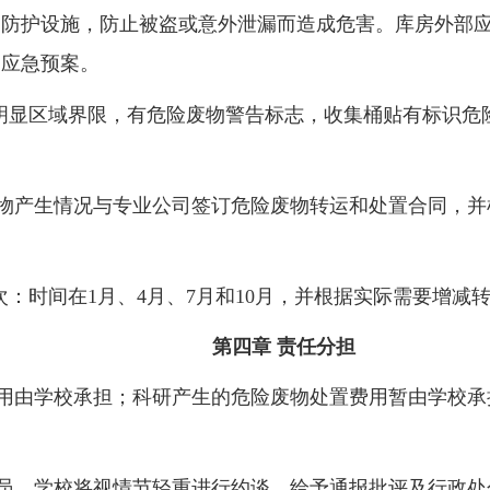
的防护设施，防止被盗或意外泄漏而造成危害。库房外部
和应急预案。
明显区域界限，有危险废物警告标志，收集桶贴有
标识危
物产生情况与专业公司签订危险废物转运和处置合同，并
次：时间在
1
月、
4
月、
7
月和
10
月，并根据实际需要增减
第四章 责任分担
用由学校承担；科研产生的危险废物处置费用暂由学校承
员，学校将视情节轻重进行约谈，给予通报批评及行政处