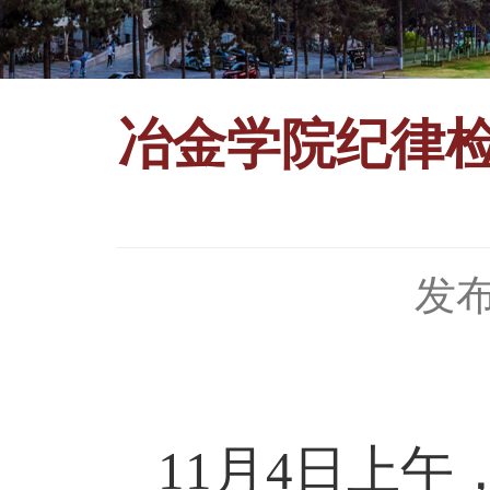
冶金学院纪律
发布
11
月
4
日上午