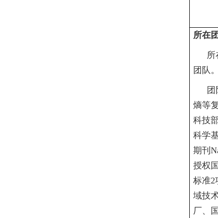
所在
所
团队
团
熵等
科技
科学
期刊
N
授权
标准
2
域技
厂、