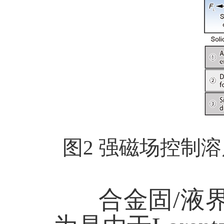
图
2
强磁场控制溶
合金固
/
液