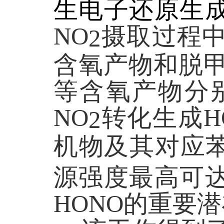
生电子还原生
NO
摄取过程
2
含氧产物和脱
等含氧产物分
NO
转化生成
H
2
机物及其对应
源强度最高可
HONO
的重要潜