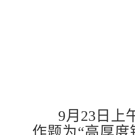
9
月
23
日上
作题为“高厚度