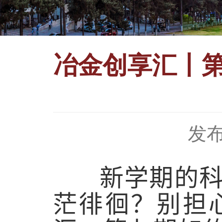
冶金创享汇丨
发布
新学期的科研
茫徘徊？别担