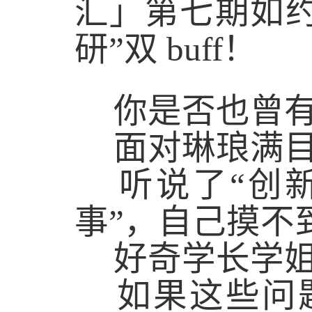
汇」第七期如约
研”双
buff
！
你是否也
曾
面对琳琅满
听说
了
“创
事”，自己摸不
好奇
学长
学
如果这些问